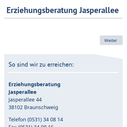
Erziehungsberatung Jasperallee
Nächster Be
Weiter
So sind wir zu erreichen:
Erziehungsberatung
Jasperallee
Jasperallee 44
38102 Braunschweig
Telefon (0531) 34 08 14
Fax (0531) 34 08 16