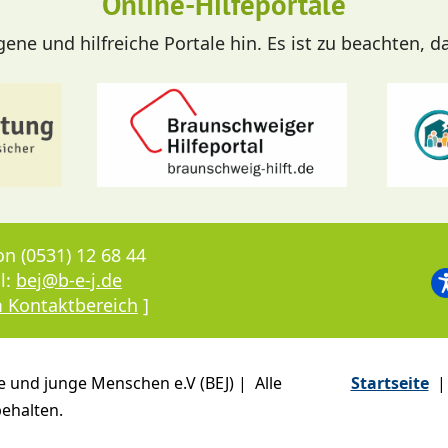
Online-Hilfeportale
ne und hilfreiche Portale hin. Es ist zu beachten, d
on (0531) 12 68 44
l:
bej@b-e-j.de
 Kontaktbereich
]
e und junge Menschen e.V (BEJ) | Alle
Startseite
|
ehalten.