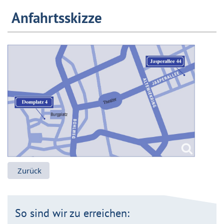
Anfahrtsskizze
Vorheriger Beitrag: Unsere SekretärInnen
Zurück
So sind wir zu erreichen: