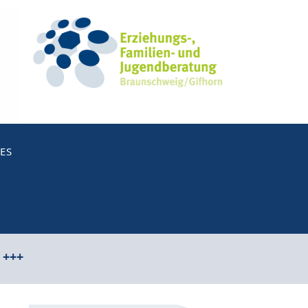
ES
 +++