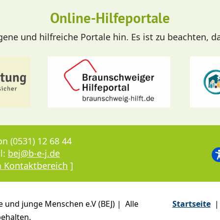
Online-Hilfeportale
ne und hilfreiche Portale hin. Es ist zu beachten, d
on (0531) 12 68 44
l:
bej@b-e-j.de
 Kontaktbereich
]
e und junge Menschen e.V (BEJ) | Alle
Startseite
|
ehalten.