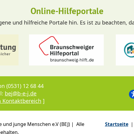
Online-Hilfeportale
ne und hilfreiche Portale hin. Es ist zu beachten, d
on (0531) 12 68 44
l:
bej@b-e-j.de
 Kontaktbereich
]
e und junge Menschen e.V (BEJ) | Alle
Startseite
|
ehalten.