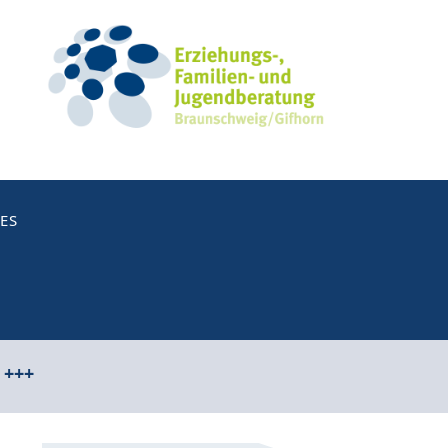
ES
 +++