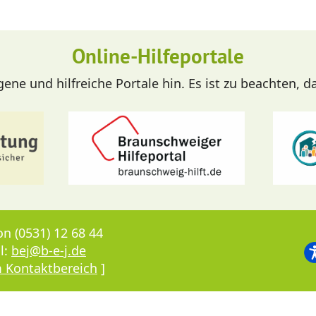
Online-Hilfeportale
ne und hilfreiche Portale hin. Es ist zu beachten, d
on (0531) 12 68 44
l:
bej@b-e-j.de
 Kontaktbereich
]