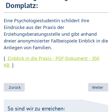
Domplatz:
Eine Psychologiestudentin schildert ihre
Eindrücke aus der Praxis der
Erziehungsberatungsstelle und gibt anhand
dreier anonymisierter Fallbeispiele Einblick in die
Anliegen von Familien.
[
Einblick in die Praxis - PDF-Dokument - 350
KB
]
Vorheriger Beitrag: Nächster Kurs „Kinder im Blick“: ab Sep
Nächster B
Zurück
Weiter
So sind wir zu erreichen: